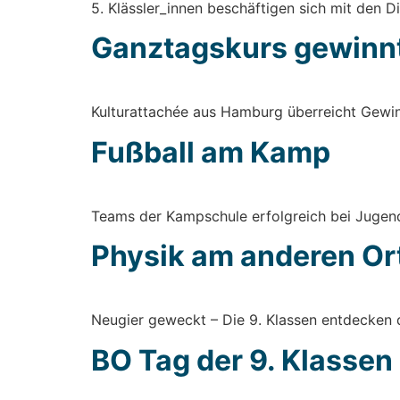
5. Klässler_innen beschäf­ti­gen sich mit den Dino
Ganz­tags­kurs gewinnt 
Kul­tur­at­ta­chée aus Ham­burg über­reicht Gewi
Fuß­ball am Kamp
Teams der Kamp­schu­le erfolg­reich bei Jugend 
Phy­sik am ande­ren Or
Neu­gier geweckt – Die 9. Klas­sen ent­de­cken 
BO Tag der 9. Klas­sen