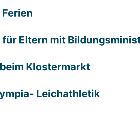
 Feri­en
 für Eltern mit Bil­dungs­mi­nis­t
n beim Klos­ter­markt
ym­pia- Leich­ath­le­tik