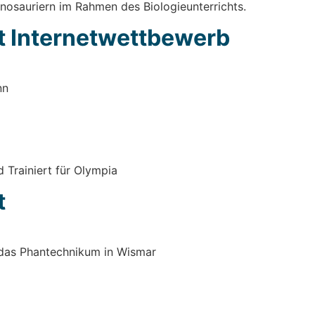
­sau­ri­ern im Rah­men des Bio­lo­gie­un­ter­richts.
Inter­net­wett­be­werb
nn
Trai­niert für Olym­pia
t
das Phan­tech­ni­kum in Wis­mar