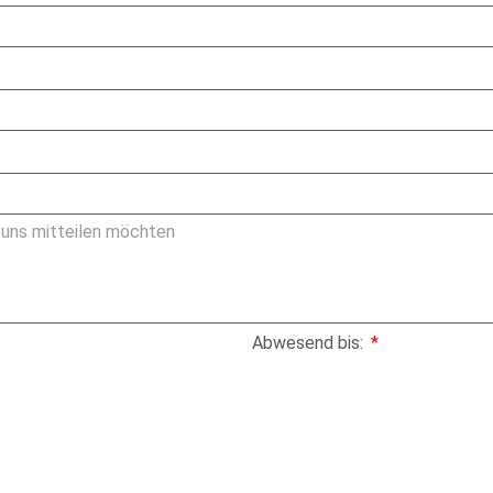
Abwesend bis:
Kamp" meine Daten mit diesem Formular speichert. Mehr Informat