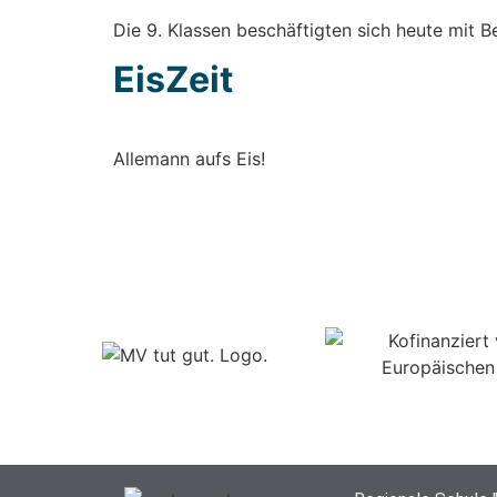
Die 9. Klas­sen beschäf­tig­ten sich heu­te mit Be
Eis­Zeit
Alle­mann aufs Eis!