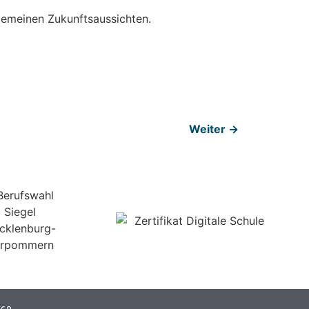
e­mei­nen Zukunfts­aus­sich­ten.
Weiter
→