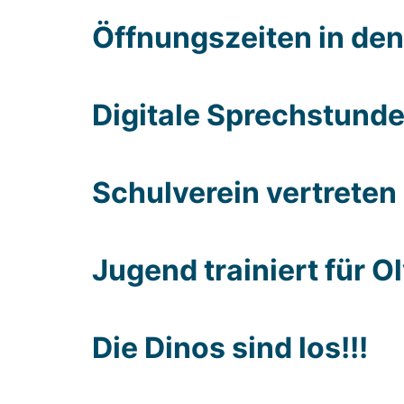
Öff­nungs­zei­ten in den
Digi­ta­le Sprech­stun­de
Schul­ver­ein ver­tre­te
Jugend trai­niert für Ol
Die Dinos sind los!!!