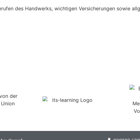
ru­fen des Hand­werks, wich­ti­gen Ver­si­che­run­gen sowie all­g