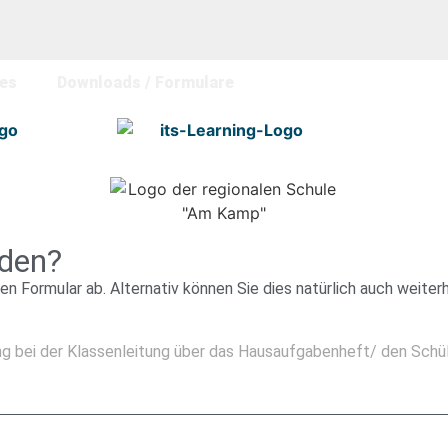
les
Down­loads / For­mu­la­re
lden?
n Formular ab. Alternativ können Sie dies natürlich auch weiterh
ung bei der Klassenleitung über das Hausaufgabenheft/ den Schül