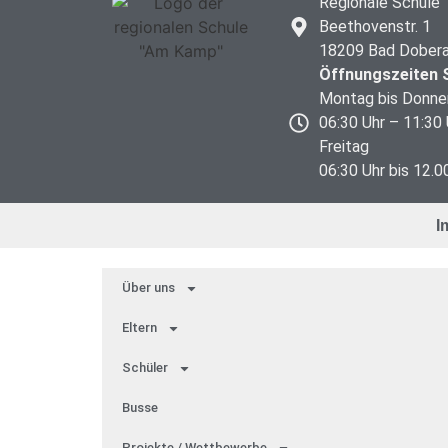
Regionale Schule
Beethovenstr. 1
18209 Bad Dober
Öffnungszeiten S
Montag bis Donne
06:30 Uhr – 11:30 
Freitag
06:30 Uhr bis 12.0
I
Über uns
Eltern
Schü­ler
Bus­se
Pro­jek­te / Wett­be­wer­be