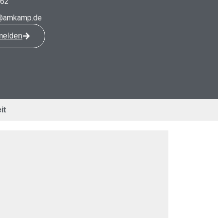
062
t@amkamp.de
melden
it