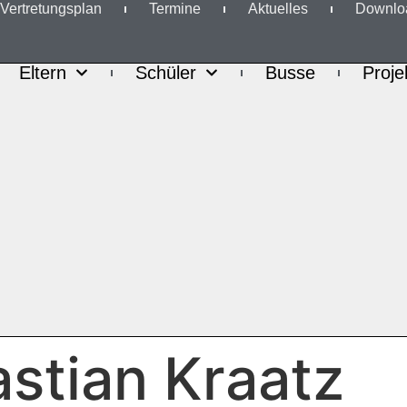
Ver­tre­tungs­plan
Ter­mi­ne
Aktu­el­les
Down­loa
Eltern
Schü­ler
Bus­se
Pro­je
stian Kraatz