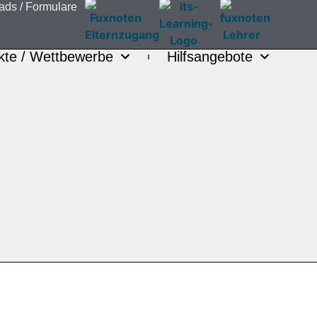
ds / For­mu­la­re
k­te / Wett­be­wer­be
Hilfs­an­ge­bo­te