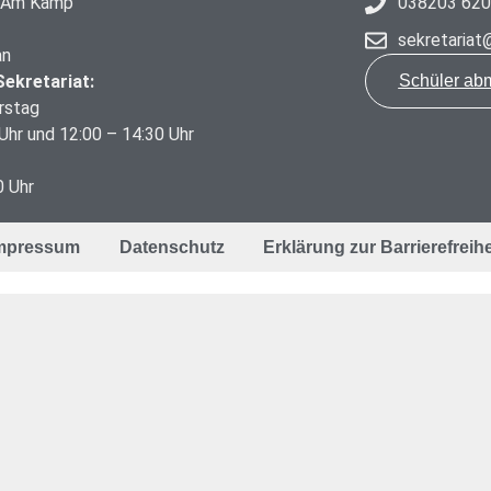
 "Am Kamp"
038203 62
sekretaria
an
ekretariat:
Schüler ab
rstag
Uhr und 12:00 – 14:30 Uhr
0 Uhr
mpressum
Datenschutz
Erklärung zur Barrierefreihe