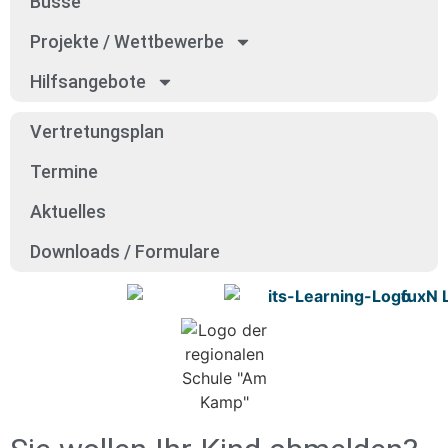
Bus­se
Pro­jek­te / Wett­be­wer­be
Hilfs­an­ge­bo­te
Ver­tre­tungs­plan
Ter­mi­ne
Aktu­el­les
Down­loads / For­mu­la­re