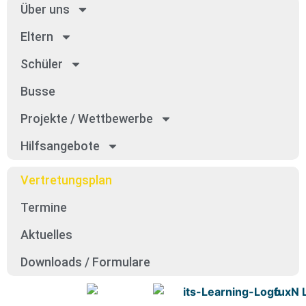
Über uns
Eltern
Schü­ler
Bus­se
Pro­jek­te / Wett­be­wer­be
Hilfs­an­ge­bo­te
Ver­tre­tungs­plan
Ter­mi­ne
Aktu­el­les
Down­loads / For­mu­la­re