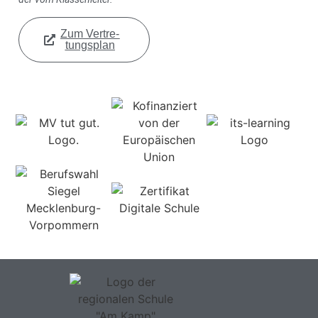
Zum Ver­tre­
tungs­plan