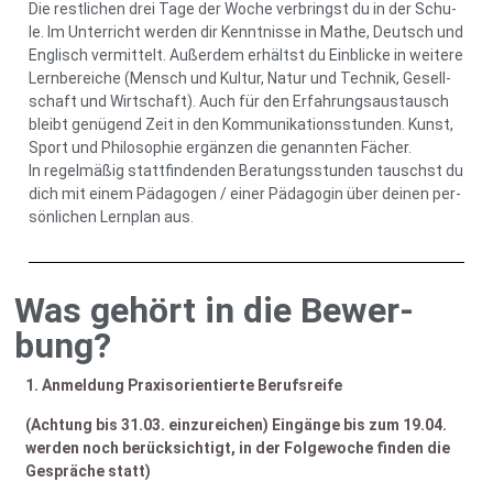
Die rest­li­chen drei Tage der Woche ver­bringst du in der Schu­
le. Im Unter­richt wer­den dir Kennt­nis­se in Mathe, Deutsch und
Eng­lisch ver­mit­telt. Außer­dem erhältst du Ein­bli­cke in wei­te­re
Lern­be­rei­che (Mensch und Kul­tur, Natur und Tech­nik, Gesell­
schaft und Wirt­schaft). Auch für den Erfah­rungs­aus­tausch
bleibt genü­gend Zeit in den Kom­mu­ni­ka­ti­ons­stun­den. Kunst,
Sport und Phi­lo­so­phie ergän­zen die genann­ten Fächer.
In regel­mä­ßig statt­fin­den­den Bera­tungs­stun­den tauschst du
dich mit einem Päd­ago­gen / einer Päd­ago­gin über dei­nen per­
sön­li­chen Lern­plan aus.
Was gehört in die Bewer­
bung?
1. Anmel­dung Pra­xis­ori­en­tier­te Berufs­rei­fe
(Ach­tung bis 31.03. ein­zu­rei­chen) Ein­gän­ge bis zum 19.04.
wer­den noch berück­sich­tigt, in der Fol­ge­wo­che fin­den die
Gesprä­che statt)