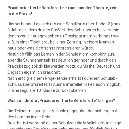
Pra­xis­ori­en­tier­te Berufs­rei­fe – raus aus der Theo­rie, rein
in die Pra­xis!
Hier­bei han­delt es sich um eine Schul­form über 1 oder 2 (max.
3 Jah­re), in dem du den Groß­teil des Schul­jah­res bei ver­schie­
de­nen von dir aus­ge­wähl­ten (!) Pra­xis­part­nern ver­bringst wie
z. B. in einer Tisch­le­rei, bei einer Zei­tung, in einem Kran­ken­
haus oder was dich sonst inter­es­sie­ren wür­de.
Natür­lich fällt das Ler­nen in der Schu­le nicht kom­plett aus,
aber die Stun­den­an­zahl ist deut­lich gerin­ger und durch den
Pra­xis­be­zug soll dir klar­wer­den, wozu du Mathe, Deutsch und
Eng­lisch eigent­lich brauchst.
Nach erfolg­rei­chem Pro­jek­ten­de erhältst du einen Schul­ab­
schluss (Berufs­rei­fe). In Aus­nah­me­fäl­len ist es auch mög­lich,
in eine regu­lä­re 10. Klas­se zurück­zu­keh­ren.
Was soll dir die „Pra­xis­ori­en­tier­te Berufs­rei­fe“ brin­gen?
Die Teil­nah­me bringt dir Vor­tei­le gegen­über der bis­he­ri­gen Art
des Ler­nens in der Schu­le:
Du erhältst wäh­rend dei­ner Schul­zeit die Mög­lich­keit, in eini­ge
ver­schie­de­ne Beru­fe rein­zu­schnup­pern und für dich fest­zu­