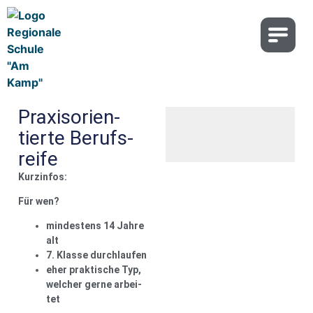
Pra­xis­ori­en­
tier­te Berufs­
rei­fe
Kurz­in­fos:
Für wen?
min­des­tens 14 Jah­re
alt
7. Klas­se durch­lau­fen
eher prak­ti­sche Typ,
wel­cher ger­ne arbei­
tet