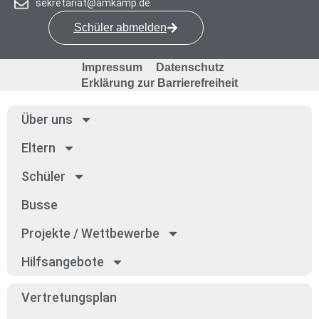
sekretariat@amkamp.de
Schüler abmelden
Impressum
Datenschutz
Erklärung zur Barrierefreiheit
Über uns
Eltern
Schü­ler
Bus­se
Pro­jek­te / Wett­be­wer­be
Hilfs­an­ge­bo­te
Ver­tre­tungs­plan