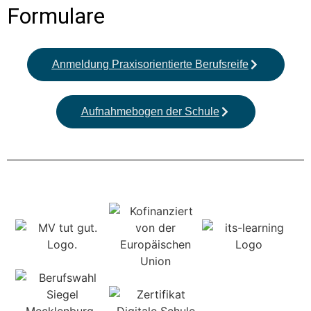
For­mu­la­re
Anmel­dung Pra­xis­ori­en­tier­te Berufs­rei­fe
Auf­nah­me­bo­gen der Schu­le