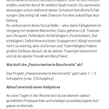
stel­len, wel­cher Beruf dir wirk­lich Spaß macht. Du sam­melst
des­we­gen schon wäh­rend dei­ner Schul­zeit beruf­li­che Erfah­
run­gen. Das bringt dir vie­le Chan­cen für eine zukünf­ti­ge Aus­
bil­dung.
Du ver­bes­serst dei­ne Social Skills – also dei­ne Fähig­kei­ten im
Umgang mit ande­ren Men­schen. Dazu gehö­ren z.B. Team­ar­
beit, Respekt, Höf­lich­keit, Kri­tik­fä­hig­keit, Pünkt­lich­keit, Ziel­
stre­big­keit, Selbst­be­wusst­sein, Enga­ge­ment. Klingt erst­mal
nicht so wich­tig, aber Auf­tre­ten und Team­fä­hig­keit haben
gro­ßen Ein­fluss dar­auf, ob du dei­nen Traum­job bekommst
und ob du spä­ter Freu­de am Beruf hast.
Wie läuft die „Paxis­ori­en­tier­te Berufs­rei­fe“ ab?
Das Pro­jekt „Paxis­ori­en­tier­te Berufs­rei­fe“ geht über 1 — 2
Schul­jah­re (max. 3 Schul­jah­re).
Ablauf inner­halb eines Halb­jah­res
An zwei Tagen in der Woche bist du bei dei­nem selbst
gewähl­ten Pra­xis­part­ner und erle­digst pra­xis­be­zo­ge­ne Auf­
ga­ben im Betrieb.