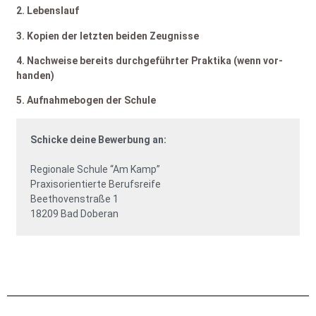
2. Lebens­lauf
3. Kopien der letz­ten bei­den Zeug­nis­se
4. Nach­wei­se bereits durch­ge­führ­ter Prak­ti­ka (wenn vor­
han­den)
5. Auf­nah­me­bo­gen der Schu­le
Schi­cke dei­ne Bewer­bung an:
Regio­na­le Schu­le “Am Kamp”
Pra­xis­ori­en­tier­te Berufs­rei­fe
Beet­ho­ven­stra­ße 1
18209 Bad Doberan