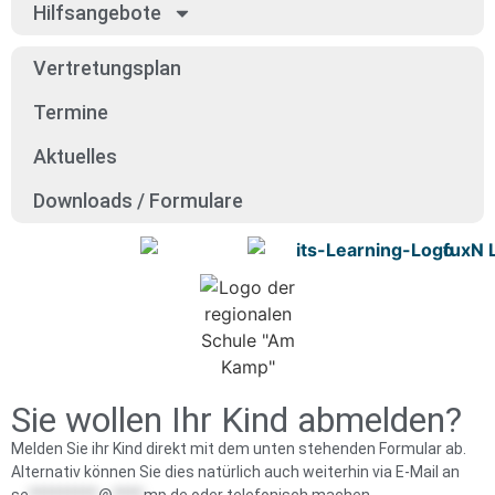
Hilfs­an­ge­bo­te
Ver­tre­tungs­plan
Ter­mi­ne
Aktu­el­les
Down­loads / For­mu­la­re
Sie wollen Ihr Kind abmelden?
Melden Sie ihr Kind direkt mit dem unten stehenden Formular ab.
Alternativ können Sie dies natürlich auch weiterhin via E-Mail an
se
*********
@
****
mp.de
oder telefonisch machen.