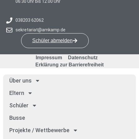
06:30 Uhr bis 12.00 Uhr
038203 62062
sekretariat@amkamp.de
Schüler abmelden
Impressum
Datenschutz
Erklärung zur Barrierefreiheit
Über uns
Eltern
Schü­ler
Bus­se
Pro­jek­te / Wett­be­wer­be