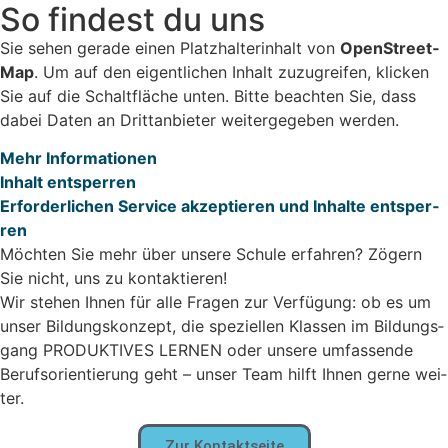
So fin­dest du uns
Sie sehen gera­de einen Platz­hal­ter­in­halt von
Open­Street­
Map
. Um auf den eigent­li­chen Inhalt zuzu­grei­fen, kli­cken
Sie auf die Schalt­flä­che unten. Bit­te beach­ten Sie, dass
dabei Daten an Dritt­an­bie­ter wei­ter­ge­ge­ben wer­den.
Mehr Infor­ma­tio­nen
Inhalt ent­sper­ren
Erfor­der­li­chen Ser­vice akzep­tie­ren und Inhal­te ent­sper­
ren
Möch­ten Sie mehr über unse­re Schu­le erfah­ren? Zögern
Sie nicht, uns zu kon­tak­tie­ren!
Wir ste­hen Ihnen für alle Fra­gen zur Ver­fü­gung: ob es um
unser Bil­dungs­kon­zept, die spe­zi­el­len Klas­sen im Bil­dungs­
gang PRODUKTIVES LERNEN oder unse­re umfas­sen­de
Berufs­ori­en­tie­rung geht – unser Team hilft Ihnen ger­ne wei­
ter.
Zur Kon­takt­sei­te