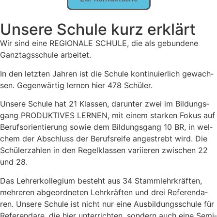
Unse­re Schu­le kurz erklärt
Wir sind eine REGIONALE SCHULE, die als gebun­de­ne
Ganz­tags­schu­le arbei­tet.
In den letz­ten Jah­ren ist die Schu­le kon­ti­nu­ier­lich gewach­
sen. Gegen­wär­tig ler­nen hier 478 Schü­ler.
Unse­re Schu­le hat 21 Klas­sen, dar­un­ter zwei im Bil­dungs­
gang PRODUKTIVES LERNEN, mit einem star­ken Fokus auf
Berufs­ori­en­tie­rung sowie dem Bil­dungs­gang 10 BR, in wel­
chem der Abschluss der Berufs­rei­fe ange­strebt wird. Die
Schü­ler­zah­len in den Regel­klas­sen vari­ie­ren zwi­schen 22
und 28.
Das Leh­rer­kol­le­gi­um besteht aus 34 Stamm­lehr­kräf­ten,
meh­re­ren abge­ord­ne­ten Lehr­kräf­ten und drei Refe­ren­da­
ren. Unse­re Schu­le ist nicht nur eine Aus­bil­dungs­schu­le für
Refe­ren­da­re, die hier unter­rich­ten, son­dern auch eine Semi­