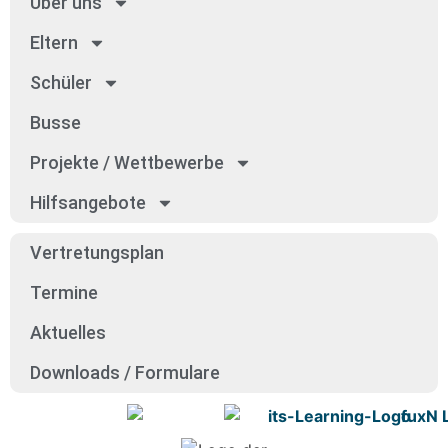
Über uns
Eltern
Schü­ler
Bus­se
Pro­jek­te / Wett­be­wer­be
Hilfs­an­ge­bo­te
Ver­tre­tungs­plan
Ter­mi­ne
Aktu­el­les
Down­loads / For­mu­la­re