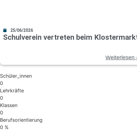
25/06/2026
Schul­ver­ein ver­tre­ten beim Klos­ter­mark
Wei­ter­le­sen
Schüler_innen
0
Lehr­kräf­te
0
Klas­sen
0
Berufs­ori­en­tie­rung
0
%