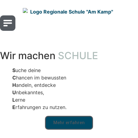
Wir machen
SCHULE
S
uche dei­ne
C
han­cen im bewuss­ten
H
andeln, ent­de­cke
U
nbe­kann­tes,
L
erne
E
rfah­run­gen zu nut­zen.
Mehr erfah­ren