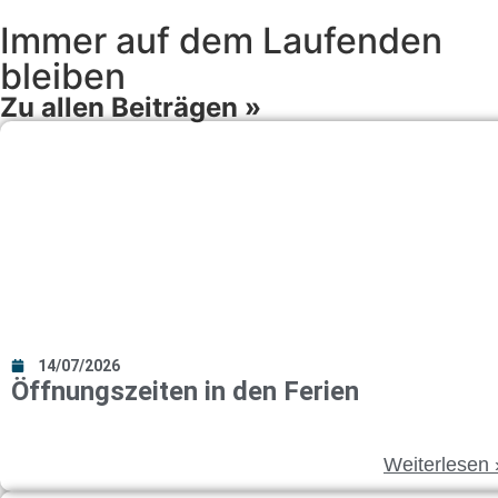
Immer auf dem Lau­fen­den
blei­ben
Zu allen Bei­trä­gen »
14/07/2026
Öff­nungs­zei­ten in den Feri­en
Wei­ter­le­sen