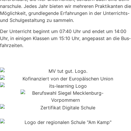
nar­schu­le. Jedes Jahr bie­ten wir meh­re­ren Prak­ti­kan­ten die
Mög­lich­keit, grund­le­gen­de Erfah­run­gen in der Unter­richts-
und Schul­ge­stal­tung zu sam­meln.
Der Unter­richt beginnt um 07:40 Uhr und endet um 14:00
Uhr, in eini­gen Klas­sen um 15:10 Uhr, ange­passt an die Bus­
fahr­zei­ten.