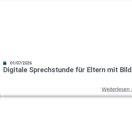
01/07/2026
Digi­ta­le Sprech­stun­de für Eltern mit Bil­d
Wei­ter­le­sen